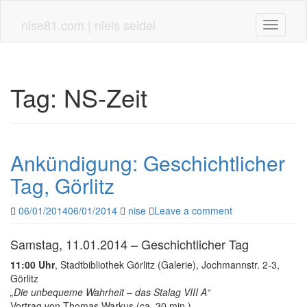
Skip
to
nise81.com | niels seidel
Toggle n
main
content
Tag:
NS-Zeit
Ankündigung: Geschichtlicher
Tag, Görlitz
06/01/2014
06/01/2014
nise
Leave a comment
Samstag, 11.01.2014 – Geschichtlicher Tag
11:00 Uhr
, Stadtbibliothek Görlitz (Galerie), Jochmannstr. 2-3,
Görlitz
„Die unbequeme Wahrheit – das Stalag VIII A“
Vortrag von Thomas Warkus (ca. 30 min.)