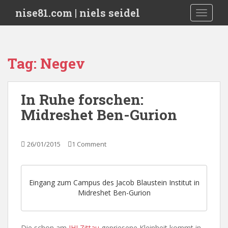
S
nise81.com | niels seidel
TOGGLE
k
i
p
t
Tag:
Negev
o
m
a
In Ruhe forschen:
i
Midreshet Ben-Gurion
n
c
o
26/01/2015
1 Comment
n
t
e
n
Eingang zum Campus des Jacob Blaustein Institut in
t
Midreshet Ben-Gurion
Die schon am
IHI Zittau
gepriesene Kleinheit kommt in