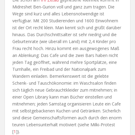
Midreshet Ben-Gurion voll und ganz zum tragen. Die
Wege sind kurz und alles Lebensnotwendige ist
verfügbar. Mit 200 Studierenden und 1600 Einwohnern
ist der Ort recht klein. Man kennt sich und grüßt darüber
hinaus. Das Durchschnittsalter ist sehr niedrig und die
Geburtenrate (wie überall im Land) mit 2,4 Kinder pro
Frau recht hoch. Hinzu kommt ein ausgewogenes Maß
an Ablenkung: Das Cafe und die zwei Bars haben nicht
jeden Tag geöffnet, während mehre Sportplätze, eine
Turnhalle, ein Freibad und der Nationalpark zum
Wandern einladen. Bemerkenswert ist die gelebte
Schenk- und Tauschökonomie: im Waschsalon finden
sich täglich neue Gebrauchtkleider zum mitnehmen; in
einer Open Library kann man Bücher einstellen und
mitnehmen; jeden Samstag organisieren Leute ein Cafe
mit selbstgebackenen Kuchen und Getränken. Sicherlich
sind diese Gemeinschaftsformen auch durch den enorm
teuren Lebensunterhalt motiviert (siehe Milki-Protest
[
1
]).