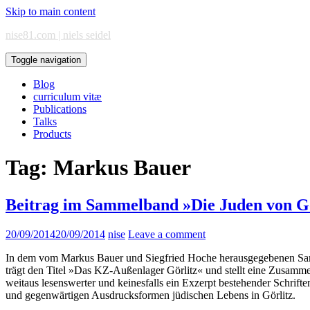
Skip to main content
nise81.com | niels seidel
Toggle navigation
Blog
curriculum vitæ
Publications
Talks
Products
Tag:
Markus Bauer
Beitrag im Sammelband »Die Juden von Gö
20/09/2014
20/09/2014
nise
Leave a comment
In dem vom Markus Bauer und Siegfried Hoche herausgegebenen Sammel
trägt den Titel »Das KZ-Außenlager Görlitz« und stellt eine Zusamme
weitaus lesenswerter und keinesfalls ein Exzerpt bestehender Schrifte
und gegenwärtigen Ausdrucksformen jüdischen Lebens in Görlitz.