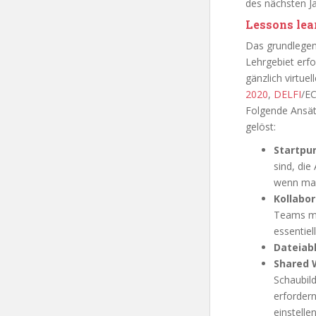
des nächsten Ja
Lessons lea
Das grundlegen
Lehrgebiet erfo
gänzlich virtue
2020
,
DELFI
/E
Folgende Ansätz
gelöst:
Startpu
sind, di
wenn man
Kollabor
Teams müs
essentiell
Dateiab
Shared 
Schaubil
erforder
einstelle