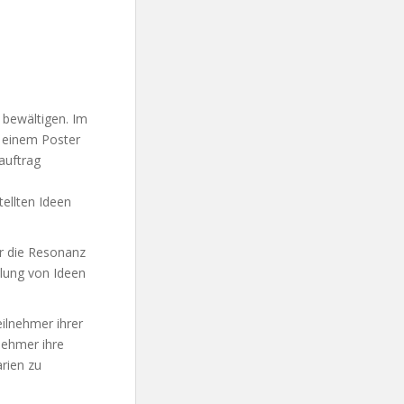
 bewältigen. Im
u einem Poster
auftrag
tellten Ideen
ar die Resonanz
klung von Ideen
ilnehmer ihrer
nehmer ihre
arien zu