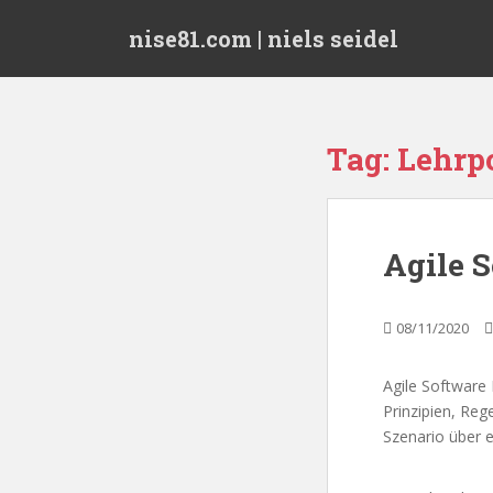
S
nise81.com | niels seidel
k
i
p
t
o
Tag:
Lehrpo
m
a
i
n
Agile 
c
o
n
08/11/2020
t
e
Agile Software
n
Prinzipien, Re
t
Szenario über 