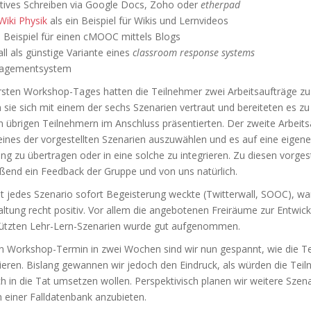
atives Schreiben via Google Docs, Zoho oder
etherpad
Wiki Physik
als ein Beispiel für Wikis und Lernvideos
 Beispiel für einen cMOOC mittels Blogs
ll als günstige Variante eines
classroom response systems
agementsystem
sten Workshop-Tages hatten die Teilnehmer zwei Arbeitsaufträge zu
sie sich mit einem der sechs Szenarien vertraut und bereiteten es z
n übrigen Teilnehmern im Anschluss präsentierten. Der zweite Arbeits
eines der vorgestellten Szenarien auszuwählen und es auf eine eigene
ng zu übertragen oder in eine solche zu integrieren. Zu diesen vorges
eßend ein Feedback der Gruppe und von uns natürlich.
t jedes Szenario sofort Begeisterung weckte (Twitterwall, SOOC), w
altung recht positiv. Vor allem die angebotenen Freiräume zur Entwic
ützten Lehr-Lern-Szenarien wurde gut aufgenommen.
n Workshop-Termin in zwei Wochen sind wir nun gespannt, wie die Te
ieren. Bislang gewannen wir jedoch den Eindruck, als würden die Teil
ch in die Tat umsetzen wollen. Perspektivisch planen wir weitere Szen
 einer Falldatenbank anzubieten.