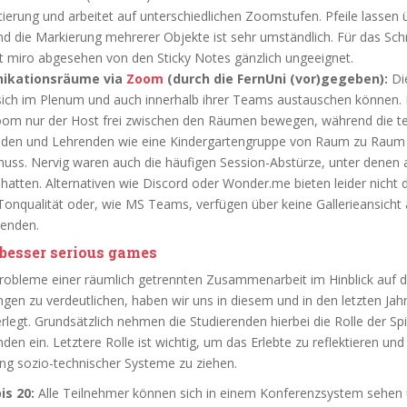
tierung und arbeitet auf unterschiedlichen Zoomstufen. Pfeile lassen 
nd die Markierung mehrerer Objekte ist sehr umständlich. Für das Sch
st miro abgesehen von den Sticky Notes gänzlich ungeeignet.
ikationsräume via
Zoom
(durch die FernUni (vor)gegeben):
Die
ich im Plenum und auch innerhalb ihrer Teams austauschen können. 
Zoom nur der Host frei zwischen den Räumen bewegen, während die 
nden und Lehrenden wie eine Kindergartengruppe von Raum zu Raum 
ss. Nervig waren auch die häufigen Session-Abstürze, unter denen al
 hatten. Alternativen wie Discord oder Wonder.me bieten leider nicht
Tonqualität oder, wie MS Teams, verfügen über keine Gallerieansicht a
enden.
 besser serious games
obleme einer räumlich getrennten Zusammenarbeit im Hinblick auf d
gen zu verdeutlichen, haben wir uns in diesem und in den letzten Jah
rlegt. Grundsätzlich nehmen die Studierenden hierbei die Rolle der S
en ein. Letztere Rolle ist wichtig, um das Erlebte zu reflektieren und
ung sozio-technischer Systeme zu ziehen.
is 20:
Alle Teilnehmer können sich in einem Konferenzsystem sehen 