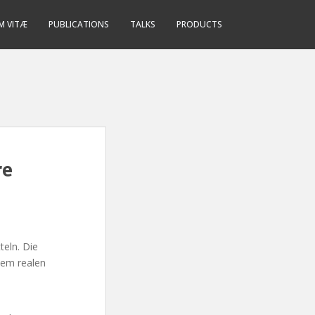
M VITÆ
PUBLICATIONS
TALKS
PRODUCTS
re
eln. Die
nem realen