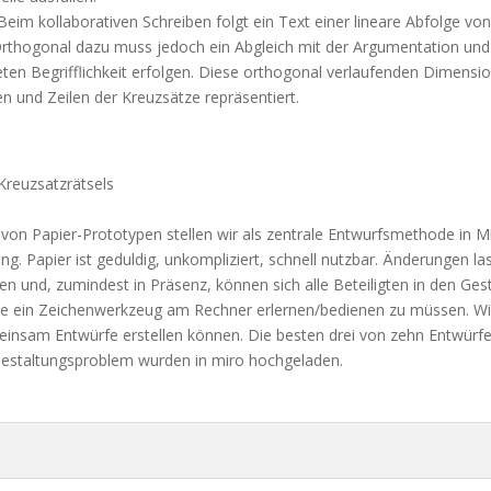
eim kollaborativen Schreiben folgt ein Text einer lineare Abfolge vo
Orthogonal dazu muss jedoch ein Abgleich mit der Argumentation und
ten Begrifflichkeit erfolgen. Diese orthogonal verlaufenden Dimensi
en und Zeilen der Kreuzsätze repräsentiert.
Kreuzsatzrätsels
von Papier-Prototypen stellen wir als zentrale Entwurfsmethode in Mi
ng. Papier ist geduldig, unkompliziert, schnell nutzbar. Änderungen la
n und, zumindest in Präsenz, können sich alle Beteiligten in den Ge
ne ein Zeichenwerkzeug am Rechner erlernen/bedienen zu müssen. Wi
insam Entwürfe erstellen können. Die besten drei von zehn Entwürfe
 Gestaltungsproblem wurden in miro hochgeladen.