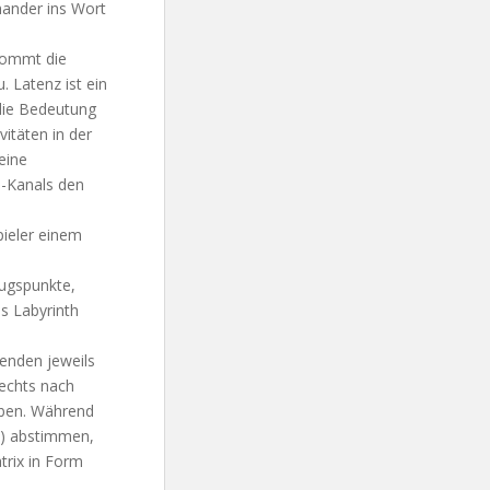
nander ins Wort
 kommt die
 Latenz ist ein
die Bedeutung
itäten in der
eine
o-Kanals den
pieler einem
zugspunkte,
s Labyrinth
enden jeweils
rechts nach
eben. Während
m) abstimmen,
trix in Form