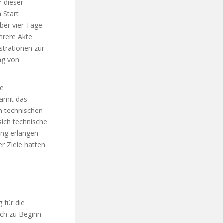
 dieser
 Start
Über vier Tage
hrere Akte
strationen zur
ng von
be
Damit das
n technischen
sich technische
ung erlangen
er Ziele hatten
 für die
ich zu Beginn