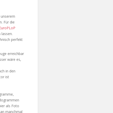
n unserem
. Für die
EuroPLoP
 lassen.
hnisch perfekt
uge erreichbar
sser wäre es,
ch in den
or ist
iagramme,
tandogrammen
ier als Foto
t man manchmal