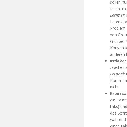
sollen n
fallen, 
Lernziel:
D
Latenz be
Problem 
von Grou
Gruppe. 
Konventio
anderen 
Irrdeka:
zweiten S
Lernziel:
O
Kommando
nicht.
Kreuzsat
ein Kästc
links) u
des Schr
während S
einer Tab