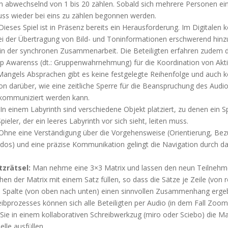
un abwechselnd von 1 bis 20 zählen. Sobald sich mehrere Personen ei
muss wieder bei eins zu zählen begonnen werden.
ieses Spiel ist in Präsenz bereits ein Herausforderung. Im Digitalen
i der Übertragung von Bild- und Toninformationen erschwerend hinzu.
in der synchronen Zusammenarbeit. Die Beteiligten erfahren zudem 
p Awarenss (dt.: Gruppenwahrnehmung) für die Koordination von Aktiv
Mangels Absprachen gibt es keine festgelegte Reihenfolge und auch k
n darüber, wie eine zeitliche Sperre für die Beanspruchung des Audi
kommuniziert werden kann.
In einem Labyrinth sind verschiedene Objekt platziert, zu denen ein S
pieler, der ein leeres Labyrinth vor sich sieht, leiten muss.
hne eine Verständigung über die Vorgehensweise (Orientierung, Be
s) und eine präzise Kommunikation gelingt die Navigation durch da
zrätsel:
Man nehme eine 3×3 Matrix und lassen den neun Teilnehm
hen der Matrix mit einem Satz füllen, so dass die Sätze je Zeile (von 
nd Spalte (von oben nach unten) einen sinnvollen Zusammenhang erg
eibprozesses können sich alle Beteiligten per Audio (in dem Fall Zoo
ie in einem kollaborativen Schreibwerkzug (miro oder Sciebo) die Ma
elle ausfüllen.