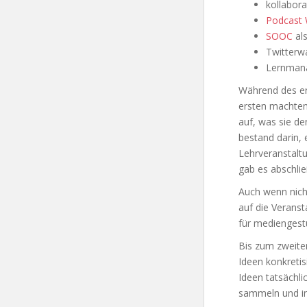
kollabor
Podcast 
SOOC
als
Twitterwa
Lernman
Während des er
ersten machten 
auf, was sie de
bestand darin, 
Lehrveranstaltu
gab es abschli
Auch wenn nich
auf die Veranst
für mediengest
Bis zum zweite
Ideen konkretis
Ideen tatsächli
sammeln und in