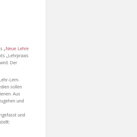
s „
Neue Lehre
kts „Lehrpraxis
wird. Der
Lehr-Lern-
edien sollen
ienen. Aus
nzugehen und
ngefasst und
ellt: