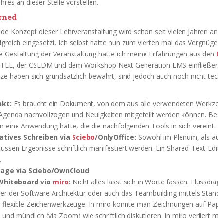
hres an dieser Stelle vorstellen.
rn
ed
de Konzept dieser Lehrveranstaltung wird schon seit vielen Jahren a
lgreich eingesetzt. Ich selbst hatte nun zum vierten mal das Vergnügen
lle Gestaltung der Veranstaltung hatte ich meine Erfahrungen aus den
CTEL, der CSEDM und dem Workshop Next Generation LMS einfließen
e haben sich grundsätzlich bewährt, sind jedoch auch noch nicht tec
nkt:
Es braucht ein Dokument, von dem aus alle verwendeten Werkze
e Agenda nachvollzogen und Neuigkeiten mitgeteilt werden können. Be
 eine Anwendung hätte, die die nachfolgenden Tools in sich vereint.
atives Schreiben via
Sciebo
/OnlyOffice:
Sowohl im Plenum, als au
sen Ergebnisse schriftlich manifestiert werden. Ein Shared-Text-Edit
.
lage via Sciebo/OwnCloud
Whiteboard via
miro
:
Nicht alles lässt sich in Worte fassen. Flussd
der der Software Architektur oder auch das Teambuilding mittels S
n flexible Zeichenwerkzeuge. In miro konnte man Zeichnungen auf Pap
n und mündlich (via Zoom) wie schriftlich diskutieren. In miro verlier