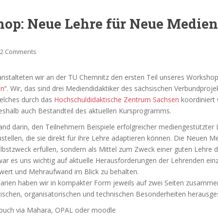
op: Neue Lehre für Neue Medien
2 Comments
anstalteten wir an der TU Chemnitz den ersten Teil unseres Workshop
en
“. Wir, das sind drei Mediendidaktiker des sächsischen Verbundproje
welches durch das
Hochschuldidaktische Zentrum Sachsen
koordiniert 
eshalb auch Bestandteil des aktuellen Kursprogramms.
and darin, den Teilnehmern Beispiele erfolgreicher mediengestützter 
stellen, die sie direkt für ihre Lehre adaptieren können. Die Neuen M
lbstzweck erfüllen, sondern als Mittel zum Zweck einer guten Lehre d
ar es uns wichtig auf aktuelle Herausforderungen der Lehrenden ei
wert und Mehraufwand im Blick zu behalten.
narien haben wir in kompakter Form jeweils auf zwei Seiten zusamme
tischen, organisatorischen und technischen Besonderheiten herausgest
buch via Mahara, OPAL oder moodle