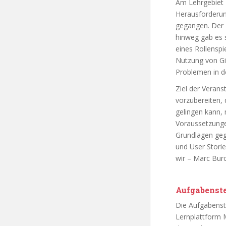
Am Lehrgebiet 
Herausforderung
gegangen. Der K
hinweg gab es 
eines Rollenspi
Nutzung von Gi
Problemen in d
Ziel der Veran
vorzubereiten, 
gelingen kann,
Voraussetzungen
Grundlagen geg
und User Storie
wir – Marc Burc
Aufgabenst
Die Aufgabenst
Lernplattform 