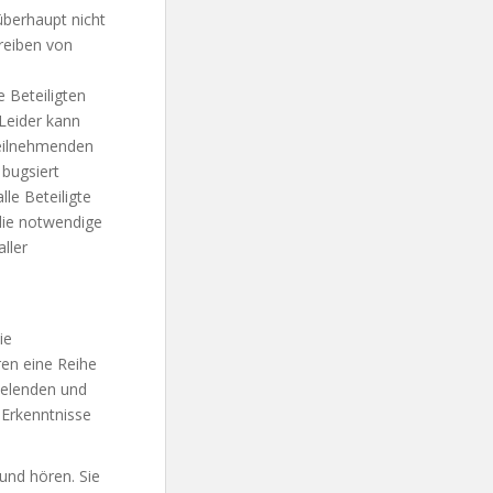
überhaupt nicht
reiben von
 Beteiligten
Leider kann
teilnehmenden
bugsiert
le Beteiligte
 die notwendige
ller
ie
ren eine Reihe
pielenden und
 Erkenntnisse
und hören. Sie