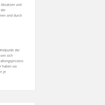
n Absätzen und
 der
onen sind durch
ttelpunkt der
ssen sich
staltungsprozess
r haben via
n je