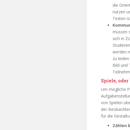
die Orien
nutzen u
Texten i
Kommun
müssen s
sich in 
Studiere
werden mu
zu leiden
Bild und 
Teilnehm
Spiele, oder
Um mögliche Pr
Aufgabenstellun
von Spielen übe
der Beobachtend
für die Gestalt
Zählen b