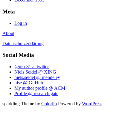
Meta
Log in
About
Datenschutzerklärung
Social Media
@nise81 at twitter
Niels Seidel @ XING
niels.seidel @ mendeley
nise @ GitHub
My author profile @ ACM
Profile @ research gate
sparkling Theme by
Colorlib
Powered by
WordPress