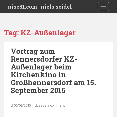
S
nise81.com | niels seidel
TOGGLE
k
i
p
t
Tag:
KZ-Außenlager
o
m
a
Vortrag zum
i
Rennersdorfer KZ-
n
c
Außenlager beim
o
Kirchenkino in
n
Großhennersdorf am 15.
t
e
September 2015
n
t
06/09/2015
Leave a comment