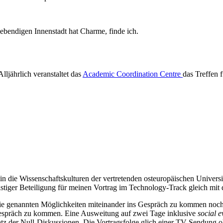
ebendigen Innenstadt hat Charme, finde ich.
lljährlich veranstaltet das
Academic Coordination Centre
das Treffen 
in die Wissenschaftskulturen der vertretenden osteuropäischen Univer
istiger Beteiligung für meinen Vortrag im Technology-Track gleich mit d
ie genannten Möglichkeiten miteinander ins Gespräch zu kommen noch 
Gespräch zu kommen. Eine Ausweitung auf zwei Tage inklusive
social e
satz der Null-Diskussionen. Die Vortragsfolge glich einer TV Sendun