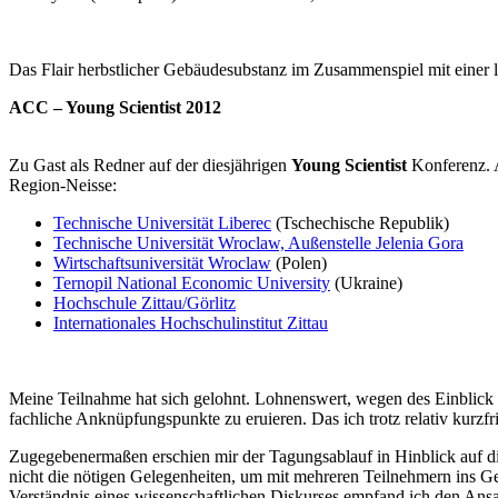
Das Flair herbstlicher Gebäudesubstanz im Zusammenspiel mit einer l
ACC – Young Scientist 2012
Zu Gast als Redner auf der diesjährigen
Young Scientist
Konferenz. A
Region-Neisse:
Technische Universität Liberec
(Tschechische Republik)
Technische Universität Wroclaw, Außenstelle Jelenia Gora
Wirtschaftsuniversität Wroclaw
(Polen)
Ternopil National Economic University
(Ukraine)
Hochschule Zittau/Görlitz
Internationales Hochschulinstitut Zittau
Meine Teilnahme hat sich gelohnt. Lohnenswert, wegen des Einblick 
fachliche Anknüpfungspunkte zu eruieren. Das ich trotz relativ kurzfr
Zugegebenermaßen erschien mir der Tagungsablauf in Hinblick auf d
nicht die nötigen Gelegenheiten, um mit mehreren Teilnehmern ins 
Verständnis eines wissenschaftlichen Diskurses empfand ich den An