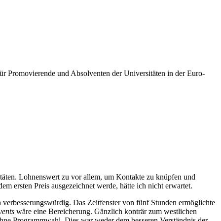
für Promovierende und Absolventen der Universitäten in der Euro-
sitäten. Lohnenswert zu vor allem, um Kontakte zu knüpfen und
em ersten Preis ausgezeichnet werde, hätte ich nicht erwartet.
verbesserungswürdig. Das Zeitfenster von fünf Stunden ermöglichte
vents
wäre eine Bereicherung. Gänzlich konträr zum westlichen
g ohne Programmwahl. Dies war weder dem besseren Verständnis der