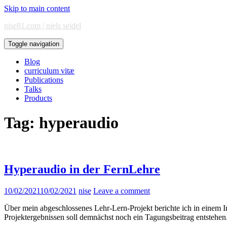
Skip to main content
nise81.com | niels seidel
Toggle navigation
Blog
curriculum vitæ
Publications
Talks
Products
Tag:
hyperaudio
Hyperaudio in der FernLehre
10/02/2021
10/02/2021
nise
Leave a comment
Über mein abgeschlossenes Lehr-Lern-Projekt berichte ich in einem 
Projektergebnissen soll demnächst noch ein Tagungsbeitrag entstehen