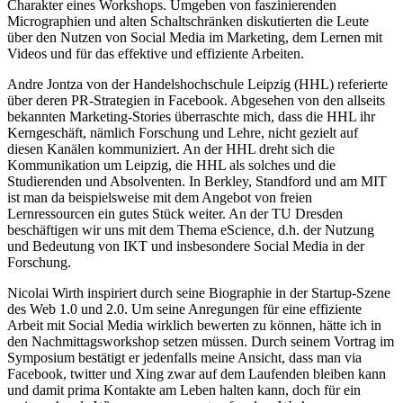
Charakter eines Workshops. Umgeben von faszinierenden
Micrographien und alten Schaltschränken diskutierten die Leute
über den Nutzen von Social Media im Marketing, dem Lernen mit
Videos und für das effektive und effiziente Arbeiten.
Andre Jontza von der Handelshochschule Leipzig (HHL) referierte
über deren PR-Strategien in Facebook. Abgesehen von den allseits
bekannten Marketing-Stories überraschte mich, dass die HHL ihr
Kerngeschäft, nämlich Forschung und Lehre, nicht gezielt auf
diesen Kanälen kommuniziert. An der HHL dreht sich die
Kommunikation um Leipzig, die HHL als solches und die
Studierenden und Absolventen. In Berkley, Standford und am MIT
ist man da beispielsweise mit dem Angebot von freien
Lernressourcen ein gutes Stück weiter. An der TU Dresden
beschäftigen wir uns mit dem Thema eScience, d.h. der Nutzung
und Bedeutung von IKT und insbesondere Social Media in der
Forschung.
Nicolai Wirth inspiriert durch seine Biographie in der Startup-Szene
des Web 1.0 und 2.0. Um seine Anregungen für eine effiziente
Arbeit mit Social Media wirklich bewerten zu können, hätte ich in
den Nachmittagsworkshop setzen müssen. Durch seinem Vortrag im
Symposium bestätigt er jedenfalls meine Ansicht, dass man via
Facebook, twitter und Xing zwar auf dem Laufenden bleiben kann
und damit prima Kontakte am Leben halten kann, doch für ein