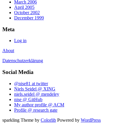
March 2006
April 2005
October 2002
December 1999
Meta
Log in
About
Datenschutzerklärung
Social Media
@nise81 at twitter
Niels Seidel @ XING
niels.seidel @ mendeley
nise @ GitHub
My author profile @ ACM
Profile @ research gate
sparkling Theme by
Colorlib
Powered by
WordPress