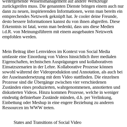
weitergehende Wissensmanagement auf andere Werkzeuge
zurückgreifen muss. Die genannten Dienste bringen einem auch nur
dann zu neuen, inspirierenden Informationen, wenn man bereits ein
entsprechendes Netzwerk geknüpft hat. Je cooler deine Freunde,
desto bessere Informationen kannst du von ihnen abgreifen. Diese
Erkenntnis ist fatal, wenn man bedenkt, dass uns diese Medien
i.d.R. von Meinungsführern mit einem ausgebauten Netzwerk
empfohlen werden.
Mein Beitrag über Lernvideos im Kontext von Social Media
umfasste eine Einordung von Videos hinsichtlich ihrer medialen
Eigenschaften, technischen Ausprägungen und kollaborativen
Einsatzszenarien in der Lehre. Kollaborative Prozesse können
sowohl während der Videoproduktion und Annotation, als auch bei
der Auseinandersetzung mit dem Video stattfinden. Die einzelnen
Prozesse sind die Übergänge zwischen vier verschiedenen
Zuständen eines produzierten, wahrgenommenen, annotierten und
diskutierten Videos. Hinzu kommen Prozesse, welche in weniger
eindeutig definierbare Zustände münden, d.h. per Verlinkung,
Einbettung oder Meshup in eine engere Beziehung zu anderen
Ressourcen im WWW treten.
States and Transitions of Social Video