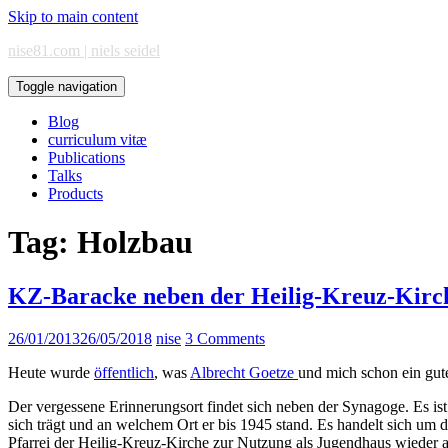
Skip to main content
nise81.com | niels seidel
Toggle navigation
Blog
curriculum vitæ
Publications
Talks
Products
Tag:
Holzbau
KZ-Baracke neben der Heilig-Kreuz-Kirch
26/01/2013
26/05/2018
nise
3 Comments
Heute wurde
öffentlich
, was
Albrecht Goetze
und mich schon ein gute
Der vergessene Erinnerungsort findet sich neben der Synagoge. Es ist
sich trägt und an welchem Ort er bis 1945 stand. Es handelt sich um 
Pfarrei der Heilig-Kreuz-Kirche zur Nutzung als Jugendhaus wieder 