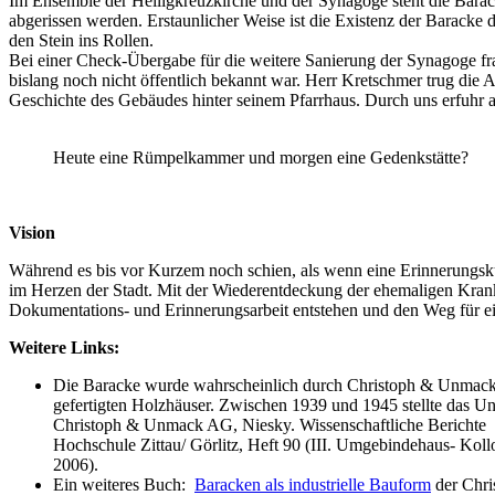
Im Ensemble der Heiligkreuzkirche und der Synagoge steht die Barack
abgerissen werden. Erstaunlicher Weise ist die Existenz der Baracke 
den Stein ins Rollen.
Bei einer Check-Übergabe für die weitere Sanierung der Synagoge f
bislang noch nicht öffentlich bekannt war. Herr Kretschmer trug die
Geschichte des Gebäudes hinter seinem Pfarrhaus. Durch uns erfuhr a
Heute eine Rümpelkammer und morgen eine Gedenkstätte?
Vision
Während es bis vor Kurzem noch schien, als wenn eine Erinnerungsk
im Herzen der Stadt. Mit der Wiederentdeckung der ehemaligen Kra
Dokumentations- und Erinnerungsarbeit entstehen und den Weg für ei
Weitere Links:
Die Baracke wurde wahrscheinlich durch Christoph & Unmack We
gefertigten Holzhäuser. Zwischen 1939 und 1945 stellte das Un
Christoph & Unmack AG, Niesky. Wissenschaftliche Berichte
Hochschule Zittau/ Görlitz, Heft 90 (III. Umgebindehaus- Kol
2006).
Ein weiteres Buch:
Baracken als industrielle Bauform
der Chr