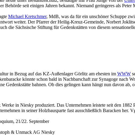
e heute unter Bestandsschutz, bestätigte mir Frau Junge von der
Unter
der Behörde seit einigen Jahren bekannt. Niemand geringeres als Peter 
ragte
Michael Kretschmer
, MdB, was da für ein unschöner Schuppe zwi
 Antwort weiter. Der Pfarrer der Heilig-Kreuz-Gemeinde, Norbert Jokl
uch die Sächsische Stiftung für Gedenkstätten von diesem sensationell
ultur in Bezug auf das KZ-Außenlager Görlitz am ehesten im
WWW
se
nkenbaracke könnte schon bald in Nachbarschaft zur Synagoge nach Wr
ne Gedenkstätte bahnen. Ob dies gelingen kann hängt nun davon ab, ob
rke in Niesky produziert. Das Unternehmen leistete seit den 1882 Pion
ternehmen in seiner Holzbausparte fast ausschließlich Baracken her. V
loquium, 21/22. September
istoph & Unmack AG Niesky