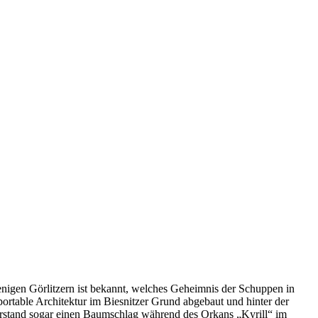
wenigen Görlitzern ist bekannt, welches Geheimnis der Schuppen in
portable Architektur im Biesnitzer Grund abgebaut und hinter der
erstand sogar einen Baumschlag während des Orkans „Kyrill“ im