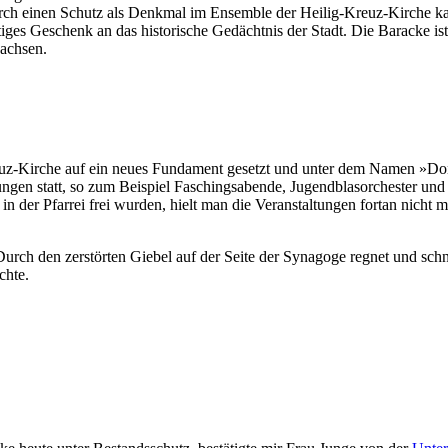
durch einen Schutz als Denkmal im Ensemble der Heilig-Kreuz-Kirche k
ges Geschenk an das historische Gedächtnis der Stadt. Die Baracke ist
Sachsen.
euz-Kirche auf ein neues Fundament gesetzt und unter dem Namen »Do
ungen statt, so zum Beispiel Faschingsabende, Jugendblasorchester un
er Pfarrei frei wurden, hielt man die Veranstaltungen fortan nicht meh
 Durch den zerstörten Giebel auf der Seite der Synagoge regnet und sch
chte.