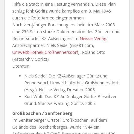
Hilfe die Stadt in eine Festung verwandeln. Diese Plan
schlug fehl; Görlitz wurde kampflos am 8. Mai 1945
durch die Rote Armee eingenommen.
Nach vier-jähriger Forschung erscheint im März 2008
eine 256 Seiten starke Dokumentaion des Görlitzer und
Rennersdorfer KZ-Außenlagers im
Neisse-Verlag
.
Ansprechpartner: Niels Seidel (nise81.com,
Umweltbiliothek Großhennersdorf
), Roland Otto
(Ratsarchiv Görlitz).
Literatur:
Niels Seidel: Die KZ-Außenlager Görlitz und
Rennersdorf. Umweltbibliothek Großhennersdorf
(Hrsg.). Neisse-Verlag Dresden. 2008.
Kurt Wolf: Das KZ-Außenlager Görlitz Biesnitzer
Grund. Stadtverwaltung Görlitz. 2005.
Großkoschen / Senftenberg
Im Senftenberger Ortsteil Großkoschen, auf dem
Gelände des Koschenberges, wurde 1944 ein
Außenlager des KZ Groß-Rosen errichtet und mit 600