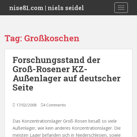
S
nise81.com | niels seidel
TOGGLE
k
i
p
t
Tag:
Großkoschen
o
m
a
Forschungsstand der
i
Groß-Rosener KZ-
n
c
Außenlager auf deutscher
o
Seite
n
t
e
17/02/2008
4 Comments
n
t
Das Konzentrationslager Groß-Rosen besaß so viele
Außenlager, wie kein anderes Konzentrationslager. Die
meisten Lager befanden sich in Niederschlesien, sowie