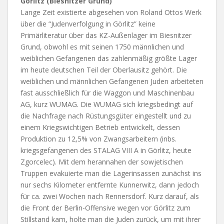
Görlitz (Biesnitzer Grund)
Lange Zeit existierte abgesehen von Roland Ottos Werk
über die “Judenverfolgung in Görlitz” keine
Primärliteratur über das KZ-Außenlager im Biesnitzer
Grund, obwohl es mit seinen 1750 männlichen und
weiblichen Gefangenen das zahlenmäßig größte Lager
im heute deutschen Teil der Oberlausitz gehört. Die
weiblichen und männlichen Gefangenen Juden arbeiteten
fast ausschließlich für die Waggon und Maschinenbau
AG, kurz WUMAG. Die WUMAG sich kriegsbedingt auf
die Nachfrage nach Rüstungsgüter eingestellt und zu
einem Kriegswichtigen Betrieb entwickelt, dessen
Produktion zu 12,5% von Zwangsarbeitern (inbs.
kriegsgefangenen des STALAG VIII A in Görlitz, heute
Zgorcelec). Mit dem herannahen der sowjetischen
Truppen evakuierte man die Lagerinsassen zunächst ins
nur sechs Kilometer entfernte Kunnerwitz, dann jedoch
für ca. zwei Wochen nach Rennersdorf. Kurz darauf, als
die Front der Berlin-Offensive wegen vor Görlitz zum
Stillstand kam, holte man die Juden zurück, um mit ihrer