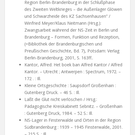
Region Berlin-Brandenburg in der Schlußphase
des Zweiten Weltkrieges – die Außenlager Glöwen
und Schwarzheide des KZ Sachsenhausen” /
Winfried Meyer/Klaus Neitmann (Hrsg.):
Zwangsarbeit während der NS-Zeit in Berlin und
Brandenburg – Formen, Funktion und Rezeption,
(=Bibliothek der Brandenburgischen und
Preußischen Geschichte, Bd. 7), Potsdam: Verlag
Berlin-Brandenburg, 2001, S. 163ff..
Kantor, Alfred: Het boek ban Alfred Kantor / Alfred
Kantor. – Utrecht ; Antwerpen : Spectrum, 1972. –
172 . : Ill.
Kleine Ortsgeschichte : Saupsdorf Großenhain :
Gutenberg Druck. – 46 S. : Ill.
Laßt die Glut nicht verlöschen / Hrsg.:
Pädagogische Kreiskabinett Sebnitz. – Großenhain
: Gutenberg Druck, 1984. – 52 S.: Ill.
NS-Lager in Finsterwalde und Orten in der Region
Südbrandenburg : 1939 – 1945 Finsterwalde, 2001.
– 215 S. : Ill.