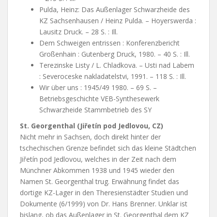
Pulda, Heinz: Das Außenlager Schwarzheide des
KZ Sachsenhausen / Heinz Pulda. – Hoyerswerda :
Lausitz Druck. – 28 S. : Ill.
Dem Schweigen entrissen : Konferenzbericht
Großenhain : Gutenberg Druck, 1980. – 40 S. : Ill.
Terezinske Listy / L. Chladkova. – Usti nad Labem
: Severoceske nakladatelstvi, 1991. – 118 S. : Ill.
Wir über uns : 1945/49 1980. – 69 S. –
Betriebsgeschichte VEB-Synthesewerk
Schwarzheide Stammbetrieb des SY
St. Georgenthal (Jiřetín pod Jedlovou, CZ)
Nicht mehr in Sachsen, doch direkt hinter der
tschechischen Grenze befindet sich das kleine Städtchen
Jiřetín pod Jedlovou, welches in der Zeit nach dem
Münchner Abkommen 1938 und 1945 wieder den
Namen St. Georgenthal trug. Erwähnung findet das
dortige KZ-Lager in den Theresienstädter Studien und
Dokumente (6/1999) von Dr. Hans Brenner. Unklar ist
bislang, ob das Außenlager in St. Georgenthal dem KZ