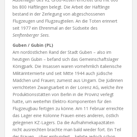
bis 800 Häftlingen belegt. Die Arbeit der Häftlinge
bestand in der Zerlegung von abgeschossenen
Flugzeugen und Flugzeugteilen. An die Toten erinnert
seit 1977 ein Ehrenmal an der Südseite des
Senftenberger Sees
.
Guben / Gubin (PL)
Am nordöstlichen Rand der Stadt Guben – also im
heutigen Gubin – befand sich das Gemeinschaftslager
Königpark. Die Insassen waren vornehmlich italienische
Militärinternierte und seit Mitte 1944 auch jüdische
Mädchen und Frauen; zumeist aus Ungarn. Die Jüdinnen
verrichteten Zwangsarbeit in der Lorenz AG, welche ihre
Produktionsstätten von Berlin in die Provinz verlegt
hatte, um weiterhin Elektro-Komponenten für den
Flugzeugbau fertigen zu könne. Am 11 Februar erreichte
das Lager eine Kolonne Frauen eines anderen, östlich
gelegenen KZ-Lagers. Da die Aufnahmekapazitäten
nicht ausreichten brachte man bald wieder fort. Ein Teil
der Frauen – über einhundert – kehrte jedoch schon