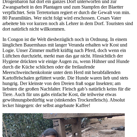
Drogenbaron hat dort ein ganzes Dorf unterworfen und zur
Zwangsarbeit in den Plantagen und zum Stampfen der Blaetter
verpflichtet. Sein Terretorium regiert er durch die Gewalt von min.
80 Paramilitärs. Wer nicht folgt wird erschossen. Cesars Vater
arbeitete bis vor kurzen noch als Lehrer in dem Dorf. Touristen sind
dort natürlich nicht willkommen.
In Congon ist die Welt diesbezüglich noch in Ordnung. In einem
länglichen Bauernhaus mit langer Veranda erhalten wir Kost und
Logie. Unser Zimmer muffelt kräftig nach Pferd, doch wenn ein
Lüftchen durchzieht, merkt man das gar nicht. Hinsichtlich der
Hygiene drückten wir einige Augen zu, wenn Hühner und Hunde
durch die Küche schlichen oder die freilaufende
Meerschweinchenkolonie unter dem Herd mit herabfallenden
Kartoffelschalen gefüttert wurde. Die Hunde waren lieb und stets
hungrig. Der kleinste von den Dreien fraß sogar Insekten; am
liebsten die großen Nachfalter. Fleisch gab’s natürlich keins für die
Tiere. Auch für uns gabs einfache Kost, die teilweise etwas
gewöhnungsbedürftig war (stinkendes Trockenfleisch). Absolut
lecker hingegen: der selbst angebaute Kaffee!