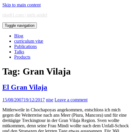
Skip to main content
nise81.com | niels seidel
Toggle navigation
Blog
curriculum vitæ
Publications
Talks
Products
Tag:
Gran Vilaja
El Gran Vilaja
15/08/2007
19/12/2017
nise
Leave a comment
Mittlerweile in Chochapoyas angekommen, entschloss ich mich
gegen die Weiterreise nach ans Meer (Piura, Mancora) und für eine
dreitägige Treckingtour in der Gran Vilaja Region. Sven wollte
mitkommen, denn seine Frau Mindi wollte nach dem Unfall-Schock
und den Strapazen der letzten Tage etwas ausspannen. Für 360