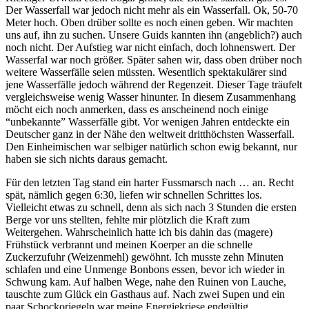
Der Wasserfall war jedoch nicht mehr als ein Wasserfall. Ok, 50-70
Meter hoch. Oben drüber sollte es noch einen geben. Wir machten
uns auf, ihn zu suchen. Unsere Guids kannten ihn (angeblich?) auch
noch nicht. Der Aufstieg war nicht einfach, doch lohnenswert. Der
Wasserfal war noch größer. Später sahen wir, dass oben drüber noch
weitere Wasserfälle seien müssten. Wesentlich spektakulärer sind
jene Wasserfälle jedoch während der Regenzeit. Dieser Tage träufelt
vergleichsweise wenig Wasser hinunter. In diesem Zusammenhang
möcht eich noch anmerken, dass es anscheinend noch einige
“unbekannte” Wasserfälle gibt. Vor wenigen Jahren entdeckte ein
Deutscher ganz in der Nähe den weltweit dritthöchsten Wasserfall.
Den Einheimischen war selbiger natürlich schon ewig bekannt, nur
haben sie sich nichts daraus gemacht.
Für den letzten Tag stand ein harter Fussmarsch nach … an. Recht
spät, nämlich gegen 6:30, liefen wir schnellen Schrittes los.
Vielleicht etwas zu schnell, denn als sich nach 3 Stunden die ersten
Berge vor uns stellten, fehlte mir plötzlich die Kraft zum
Weitergehen. Wahrscheinlich hatte ich bis dahin das (magere)
Frühstück verbrannt und meinen Koerper an die schnelle
Zuckerzufuhr (Weizenmehl) gewöhnt. Ich musste zehn Minuten
schlafen und eine Unmenge Bonbons essen, bevor ich wieder in
Schwung kam. Auf halben Wege, nahe den Ruinen von Lauche,
tauschte zum Glück ein Gasthaus auf. Nach zwei Supen und ein
paar Schockoriegeln war meine Energiekriese endgültig