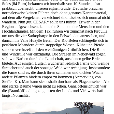
Soles (84 Euro) bekamen wir innerhalb von 10 Stunden, also
praktisch übernacht, unseren eignen Guide. Deutsche brauchen
normalerweise keinen Führer, doch ohne genaues Kartenmaterial,
auf dem alle Wegelchen verzeichnet sind, lässt es sich nunmal nicht
wandern. Nun gut, CESAR* sollte uns führen! Er war in der
Region aufgewachsen, kannte die Situation der Menschen und den
Hochlandjungel. Mit dem Taxi fuhren wir zunächst nach Pirquilla,
um uns die vier Sarkopharge in den Felswänden anzusehen, und
danach ins Valle Huaylle Belen. Der Rio Belen schlängelte sich in
perfekten Meandern durch stoppelige Wiesen. Kühe und Pferde
standen vereinzelt auf den weiträumigen Grünflächen. Die Ruhe
und Windstille war einzigartig. Die Straßen im Nebelwald zogen
sich wie Narben durch die Landschaft, aus denen gelbe Erde
blutete. Auf einigen Hügeln wucherten lediglich Farne und wenige
Sträucher und auch der sonstige Wald war recht jung. Insbesondere
die Farne sind es, die durch ihren schnellen und dichten Wuchs
andere Pflanzen hindern empor zu kommen (Anmerkung von
Steffen K.). Man kann sie deshalb durchaus als Plage ansehen. Alte
und starke Bäume waren nicht zu sehen. Ganz offensichtlich war
die (Brand-)Rhodung zu gunsten der Land- und Viehwirtschaft
längst Normalität.