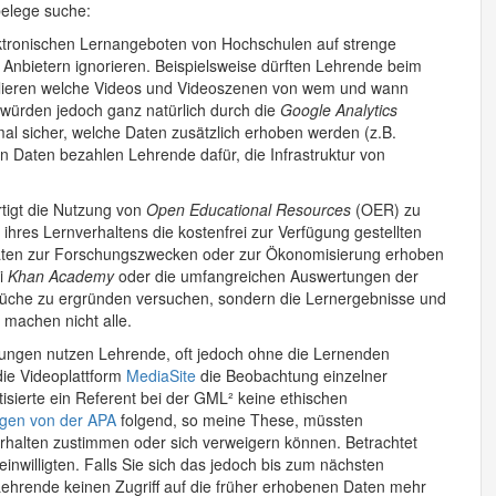
 belege suche:
ktronischen Lernangeboten von Hochschulen auf strenge
n Anbietern ignorieren. Beispielsweise dürften Lehrende beim
llieren welche Videos und Videoszenen von wem und wann
 würden jedoch ganz natürlich durch die
Google Analytics
nmal sicher, welche Daten zusätzlich erhoben werden (z.B.
 Daten bezahlen Lehrende dafür, die Infrastruktur von
tigt die Nutzung von
Open Educational Resources
(OER) zu
ihres Lernverhaltens die kostenfrei zur Verfügung gestellten
aten zur Forschungszwecken oder zur Ökonomisierung erhoben
ei
Khan Academy
oder die umfangreichen Auswertungen der
rüche zu ergründen versuchen, sondern die Lernergebnisse und
 machen nicht alle.
ungen nutzen Lehrende, oft jedoch ohne die Lernenden
die Videoplattform
MediaSite
die Beobachtung einzelner
sierte ein Referent bei der GML² keine ethischen
gen von der APA
folgend, so meine These, müssten
erhalten zustimmen oder sich verweigern können. Betrachtet
inwilligten. Falls Sie sich das jedoch bis zum nächsten
Lehrende keinen Zugriff auf die früher erhobenen Daten mehr