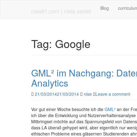
Skip
Blog
curriculu
to
nise81.com | niels seidel
main
content
Tag:
Google
GML² im Nachgang: Date
Analytics
21/03/2014
21/03/2014
nise
Leave a comment
Vor gut einer Woche besuchte ich die
GML²
an der Fre
ich über die Entwicklung und Nutzerverhaltensanalyse
Mitbringsel möchte auf das Spannungsfeld von Datensc
dass LA überall gehypet wird, aber eigentlich nur we
ethischen Probleme eines gläsernen Studierenden ah