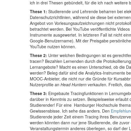
ich in drei Thesen gebündelt, für die ich nach weitere
These 1:
Studierende und Lehrende beharren bei ele
Datenschutzrichtlinien, während sie diese bei externe
Angebot von Vorlesungsaufzeichnungen nicht protoko
betrachtet werden. Bei YouTube veröffentlichte Videos
Instrumente ausgewertet. In letzteren Fall ist nicht ei
Google-Benutzername). Mit der Preisgabe persönlichen
YouTube nutzen können.
These 2:
Unter welchen Bedingungen ist es gerechtfer
tracen? Bezahlen Lernenden durch die Protokollierung 
Lernangebote? Macht es einen Unterschied, ob die D
werden? Beleg dafür sind die Analytics-Instrumente b
MOOC-Anbieter, die nicht nur die Gründe für Kursabb
Nutzerprofile an
Head Huntern
verkaufen. Freilich, das
These 3:
Eingebaute Tracingfunktionen in Lernumgeb
darüber in Kenntnis zu setzen. Beispielsweise erlaubt 
Studierender! Für eine Hamburger Hochschule themati
Gewissensbisse. Ich sehe das anders. Den
Empfehlun
Studierende jeder Zeit einem Tracing ihres Benutzerv
werden könnten dann nur jene Studierende, die zuvor e
Veranstaltungstermin anderes überlegen, so darf der 