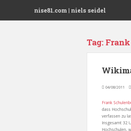
S
nise81.com | niels seidel
k
i
p
t
o
Tag:
Frank
m
a
i
n
Wikima
c
o
n
04/08/2011
t
e
Frank Schulenb
n
dass Hochschull
t
verfassen zu la
Insgesamt 32 U
Hochschulen, w