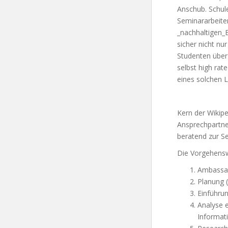
Anschub. Schul
Seminararbeiten
_nachhaltigen_B
sicher nicht nu
Studenten über
selbst high rate
eines solchen L
Kern der Wiki
Ansprechpartne
beratend zur S
Die Vorgehenswe
Ambassad
Planung 
Einführun
Analyse e
Informat