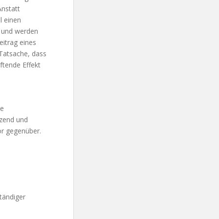
Anstatt
l einen
h und werden
eitrag eines
 Tatsache, dass
iftende Effekt
te
tzend und
r gegenüber.
ständiger