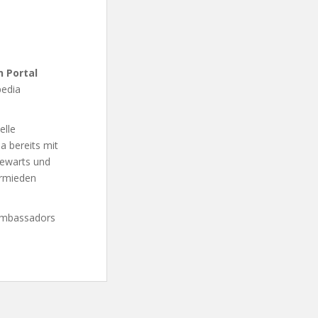
n Portal
pedia
elle
a bereits mit
tewarts und
ermieden
Ambassadors