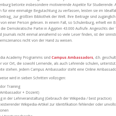
enburg betonte insbesondere motivierende Aspekte für Studierende. 
 für eine einmalige Begutachtung zu verfassen, leisten sie im Idealfal
eitrag_ zur größten Bibliothek der Welt. Ihre Beitrage sind zugänglic
r von einer Person gelesen. In einem Fall, so Schulenburg, erhielt ein B
 die Demokratische Partei in Ägypten 43.000 Aufrufe. Angesichts der
d Journals nicht einmal annähernd so viele Leser finden, ist der sinnst
ernszenarios nicht von der Hand zu weisen.
pedia Academy Programms sind
Campus Ambassadors
, d.h. geschul
r vor Ort, die sowohl Lernende, als auch Lehrende schulen, unterstü
eite stehen. Jedem Campus Ambassador steht eine Online Ambassado
ise wird in sieben Schritten vollzogen:
or Training
(Ambassador + Dozent)
g in der Lehrveranstaltung (Gebrauch der Wikipedia / best practice)
xistierender Wikipedia-Artikel zur Identifikation fehlender oder unvoll
ionen