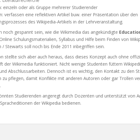
 Literaturrecherche
: einzeln oder als Gruppe mehrerer Studierender
n: verfassen eine reflektiven Artikel buw. einer Präsentation über den
gsprozesses des Wikipedia-Artikels in der Lehrveranstaltung.
an noch gespannt sein, wie die Wikimedia das angekündigte
Educatio
 Online Schulungsmaterialien, Syllabus und Hilfe beim Finden von Wiki
 / Stewarts soll noch bis Ende 2011 inbegriffen sein.
on stellte sich aber auch heraus, dass dieses Konzept auch ohne offizi
t der Wikimedia funktioniert. Nicht wenige Studenten füttern Wikipedi
und Abschlussarbeiten. Dennoch ist es wichtig, den Kontakt zu den S
 zu pflegen, damit Konflikte mit anderen Autoren oder gar Trollen v
.
önnten Studierenden angeregt durch Dozenten und unterstützt von 
Spracheditionen der Wikipedia bedienen.