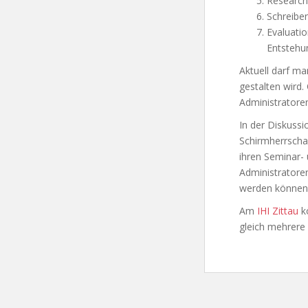
Research:
Schreiben
Evaluatio
Entstehun
Aktuell darf m
gestalten wird.
Administratoren
In der Diskussi
Schirmherrschaf
ihren Seminar- 
Administratoren
werden können
Am
IHI Zittau
k
gleich mehrere 