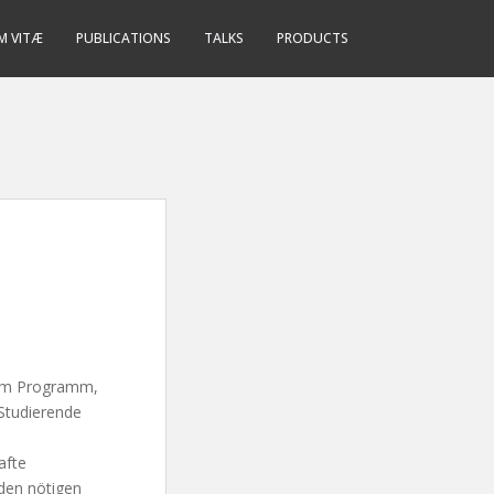
M VITÆ
PUBLICATIONS
TALKS
PRODUCTS
em Programm,
 Studierende
afte
den nötigen