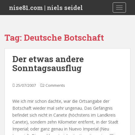
S
nise81.com | niels seidel
TOGGLE
k
i
p
t
Tag:
Deutsche Botschaft
o
m
a
Der etwas andere
i
Sonntagsausflug
n
c
o
25/07/2007
2 Comments
n
t
e
Wie ich mir schon dachte, war die Ortsangabe der
n
Botschaft wieder mal sehr ungenau. Das Gefängnis
t
befindet sich nicht in Canete (höchstens im Landkreis
Canete), sondern zehn Kilometer entfernt, in der Stadt
Imperial; oder ganz genau in Nuevo Imperial (Neu