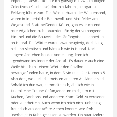
Imperial). Diesmal konnte ich günstig mit zwei muffligen
Colectivos (Kleinbusse) dort hin fahren. Ja sogar ein
Feldweg führte zum Ziel. Was in Huaral der Wüstensand,
waren in Imperial die Baumwoll- und Maisfelder am
Wegesrand. Statt beißender Kötter, gab es leuchtend
rote Vögelchen zu beobachten. Einzig der verhangene
Himmel und die Bauweise des Gefängnisses erinnerten
an Huaral. Die Wärter waren zwar neugierig, doch lang
nicht so skeptisch und hämisch wie in Huaral. Nach
langem Anstehen bei der Anmeldung, kam ich
irgendwann ins Innere der Anstalt. Es dauerte auch eine
Weile bis ich mit einem Wärter den Pavillon
herausgefunden hatte, in dem Silvio nun lebt: Numero 5.
Also dort, wo auch die meisten anderen Ausländer sind.
Sobald ich drin war, sammelte sich, ähnlich wie in
Huaral, eine Traube Gefangener um mich, um mit
Kuchen, Bonbons und anderem Kram Geld zu verdienen
oder zu erbetteln. Auch wenn ich mich nicht unbdeingt
freundlich aus der Affäre ziehen konnte, war froh
überhaupt in Ruhe gelassen zu werden. Ein paar Andere