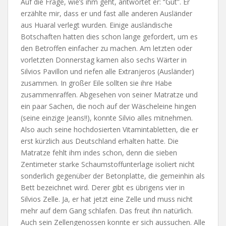
Auf die Frage, wie’s ihm geht, antwortet er: “Gut”. Er
erzählte mir, dass er und fast alle anderen Ausländer
aus Huaral verlegt wurden. Einige ausländische
Botschaften hatten dies schon lange gefordert, um es
den Betroffen einfacher zu machen. Am letzten oder
vorletzten Donnerstag kamen also sechs Wärter in
Silvios Pavillon und riefen alle Extranjeros (Ausländer)
zusammen. In großer Eile sollten sie ihre Habe
zusammenraffen. Abgesehen von seiner Matratze und
ein paar Sachen, die noch auf der Wäscheleine hingen
(seine einzige Jeans!!), konnte Silvio alles mitnehmen.
Also auch seine hochdosierten Vitamintabletten, die er
erst kürzlich aus Deutschland erhalten hatte. Die
Matratze fehlt ihm indes schon, denn die sieben
Zentimeter starke Schaumstoffunterlage isoliert nicht
sonderlich gegenüber der Betonplatte, die gemeinhin als
Bett bezeichnet wird. Derer gibt es übrigens vier in
Silvios Zelle. Ja, er hat jetzt eine Zelle und muss nicht
mehr auf dem Gang schlafen. Das freut ihn natürlich.
Auch sein Zellengenossen konnte er sich aussuchen. Alle