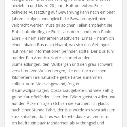
hinziehen und bis zu 20 Jahre Haft bedeuten. Eine
teilweise Aussetzung auf Bewährung kann nach ein paar
Jahren erfolgen, wenngleich die Bewährungzeit hier
verbracht werden muss (in solchen Fällen empfiehlt die
Botschaft die illegale Flucht aus dem Land). Von Pablo
Libre – einem sehr armen Stadtviertel Limas – nahm ich
einen lokalen Bus nach Huaral, wo sich das Gefängnis
laut meinen Informationen befinden sollte. Der Bus fuhr
auf der Pan America Norte – vorbei an den
Slumsiedlungen, den Müllbergen und den grau-schwarz
verschmutzen Wüstenbergen, die erst nach etlichen
Kilometern ihre natürliche gelbe Farbe annehmen
sollten. Vom Meer abgewand, folgten
Baumwollplantagen, Obstanbaugebiete und viele saftig
grüne Kartoffelfelder. Über den Tälern greisten Adler und
auf den Äckern zogen Ochsen die Furchen. Ich glaubt
nach einer Stunde Fahrt, der Bus würde im Vorstadtslum
kurz anhalten, doch es war bereits das Stadtzentrum.
Ich kaufte ein paar Mandarinen als Mitbringsel und