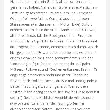
Nun überkam mich ein Gefühl, all das schon einmal
gesehen zu haben. Nahe dem Gipfel erstreckte sich ein
Netz von geschichteten Steinmauern und Terrassen.
Obenauf ein zweifaches Quadrat aus eben diesen
Steinmauern (Panchamama == Mutter Erde). Sofort
erinnerte ich mich an die Aron-Islands in Irland. Es war,
als hätte ich das falsche Boot genommen.
Einzig die
schneereichen Gipfel der bolivianischen Cordilleren und
die umgebende Szenerie, erinnerten mich daran, wo ich
hier gelandet bin. Es war bereits dunkel, als wir uns mit
einem Coca-Tee die Hände gewärmt hatten und den
“compra” (kauft) rufenden Frauen mit ihren Alpaka-
Mützen, -Pullovern, und -Decken entkamen. Fast im Tal
angelangt, erschienen mehr und mehr Kinder und
fragten nach Dollern. Dieses dreiste und unbegründete
Betteln hat uns ganz schön genervt. Wer solchen
Bestrebungen nachgibt sollte sich zweier Dinge bewusst
sein: (1) Geld für’s Nichtstun verdirbt die Arbeitsmoral
(Pavlov) und (2) hilft eher den (zum großen Teil
alkoholabhängigen) Vätern. Nachdem uns vor dem