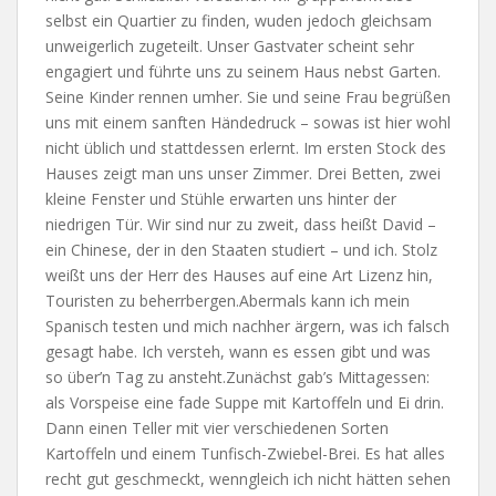
selbst ein Quartier zu finden, wuden jedoch gleichsam
unweigerlich zugeteilt. Unser Gastvater scheint sehr
engagiert und führte uns zu seinem Haus nebst Garten.
Seine Kinder rennen umher. Sie und seine Frau begrüßen
uns mit einem sanften Händedruck – sowas ist hier wohl
nicht üblich und stattdessen erlernt. Im ersten Stock des
Hauses zeigt man uns unser Zimmer. Drei Betten, zwei
kleine Fenster und Stühle erwarten uns hinter der
niedrigen Tür. Wir sind nur zu zweit, dass heißt David –
ein Chinese, der in den Staaten studiert – und ich. Stolz
weißt uns der Herr des Hauses auf eine Art Lizenz hin,
Touristen zu beherrbergen.
Abermals kann ich mein
Spanisch testen und mich nachher ärgern, was ich falsch
gesagt habe. Ich versteh, wann es essen gibt und was
so über’n Tag zu ansteht.
Zunächst gab’s Mittagessen:
als Vorspeise eine fade Suppe mit Kartoffeln und Ei drin.
Dann einen Teller mit vier verschiedenen Sorten
Kartoffeln und einem Tunfisch-Zwiebel-Brei. Es hat alles
recht gut geschmeckt, wenngleich ich nicht hätten sehen