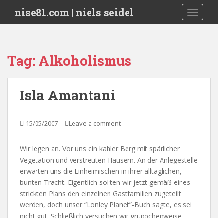
S
nise81.com | niels seidel
TOGGLE
k
i
p
t
Tag:
Alkoholismus
o
m
a
Isla Amantani
i
n
c
15/05/2007
Leave a comment
o
n
Wir legen an. Vor uns ein kahler Berg mit spärlicher
t
Vegetation und verstreuten Häusern. An der Anlegestelle
e
erwarten uns die Einheimischen in ihrer alltäglichen,
n
bunten Tracht. Eigentlich sollten wir jetzt gemäß eines
t
strickten Plans den einzelnen Gastfamilien zugeteilt
werden, doch unser “Lonley Planet”-Buch sagte, es sei
nicht gut. Schließlich versuchen wir grüppchenweise