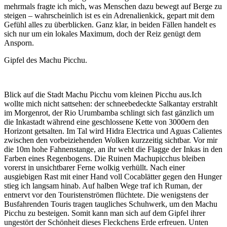
mehrmals fragte ich mich, was Menschen dazu bewegt auf Berge zu
steigen – wahrscheinlich ist es ein Adrenalienkick, gepart mit dem
Gefühl alles zu überblicken. Ganz klar, in beiden Fällen handelt es
sich nur um ein lokales Maximum, doch der Reiz genügt dem
Ansporn.
Gipfel des Machu Picchu.
Blick auf die Stadt Machu Picchu vom kleinen Picchu aus.Ich
wollte mich nicht sattsehen: der schneebedeckte Salkantay erstrahlt
im Morgenrot, der Rio Urumbamba schlingt sich fast gänzlich um
die Inkastadt während eine geschlossene Kette von 3000ern den
Horizont getsalten. Im Tal wird Hidra Electrica und Aguas Calientes
zwischen den vorbeiziehenden Wolken kurzzeitig sichtbar. Vor mir
die 10m hohe Fahnenstange, an ihr weht die Flagge der Inkas in den
Farben eines Regenbogens. Die Ruinen Machupicchus bleiben
vorerst in unsichtbarer Ferne wolkig verhüllt. Nach einer
ausgiebigen Rast mit einer Hand voll Cocablätter gegen den Hunger
stieg ich langsam hinab. Auf halben Wege traf ich Ruman, der
entnervt vor den Touristenströmen flüchtete. Die wenigstens der
Busfahrenden Touris tragen taugliches Schuhwerk, um den Machu
Picchu zu besteigen. Somit kann man sich auf dem Gipfel ihrer
ungestört der Schönheit dieses Fleckchens Erde erfreuen. Unten