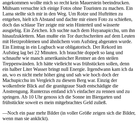
angekommen wollte mich so recht kein Mauerstein beeindrucken.
Mühsam versuchte ich einige Fotos ohne Touristen zu machen. Ein
Lama stellte sich mir in den Weg. Um Rotze und Huftritten zu
entgehen, hielt ich Abstand und dachte mir einen Foto zu schießen,
doch das schlaue Tier zeigte mir sein Hinterteil und wässerte
ausgiebig. Ein Zeichen. Ich suchte nach dem Huyanapicchu, um ihn
hinaufzuklettern. Man mußte ein Tor durchschreiten auf dem Leuten
mit Herzproblemen und ähnlichem vom Aufstieg abgeraten wurde.
Ein Eintrag in ein Logbuch war obligatorisch. Der Rekord im
Aufstieg lag bei 22 Minuten. Ich brauchte doppelt so lang und
schnaufte wie manch amerikanischer Rentner an den steilen
Treppenwänden. Ich hätte vielleicht was frühstücken sollen, denn
ein halber Liter Wasser bringt null Energie. Irgendwann kam ich da
an, wo es nicht mehr höher ging und sah wie hoch doch der
Machupicchu im Vergleich zu diesem Berg war. Einzig der
wolkenfreie Blick auf die granitgraue Stadt entschädigte die
Anstrengung. Runterzus emfand ich’s einfacher zu rennen und zu
springen. Ab 10 Uhr genoss ich die Sonne im Biergarten und
frühstückte soweit es mein mitgebrachtes Geld zuließ.
—Noch ein paar mehr Bilder (in voller Größe zeigen sich die Bilder,
wenn man sie anklickt).