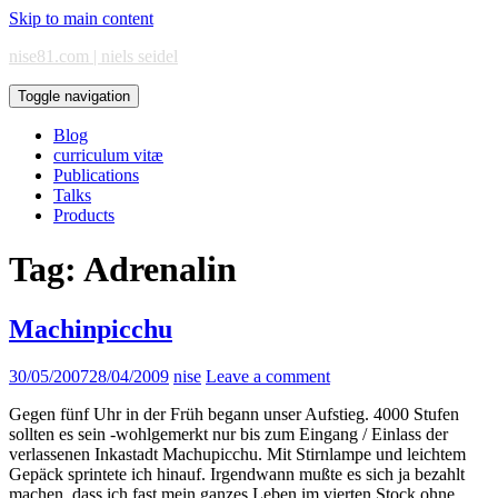
Skip to main content
nise81.com | niels seidel
Toggle navigation
Blog
curriculum vitæ
Publications
Talks
Products
Tag:
Adrenalin
Machinpicchu
30/05/2007
28/04/2009
nise
Leave a comment
Gegen fünf Uhr in der Früh begann unser Aufstieg. 4000 Stufen
sollten es sein -wohlgemerkt nur bis zum Eingang / Einlass der
verlassenen Inkastadt Machupicchu. Mit Stirnlampe und leichtem
Gepäck sprintete ich hinauf. Irgendwann mußte es sich ja bezahlt
machen, dass ich fast mein ganzes Leben im vierten Stock ohne