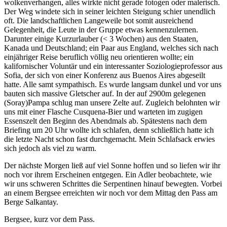
wolkenverhangen, alles wirkte nicht gerade fotogen oder malerisch.
Der Weg windete sich in seiner leichten Steigung schier unendlich
oft. Die landschaftlichen Langeweile bot somit ausreichend
Gelegenheit, die Leute in der Gruppe etwas kennenzulernen.
Darunter einige Kurzurlauber (< 3 Wochen) aus den Staaten,
Kanada und Deutschland; ein Paar aus England, welches sich nach
einjähriger Reise beruflich völlig neu orientieren wollte; ein
kalifornischer Voluntär und ein interessanter Soziologieprofessor aus
Sofia, der sich von einer Konferenz aus Buenos Aires abgeseilt
hatte. Alle samt sympathisch. Es wurde langsam dunkel und vor uns
bauten sich massive Gletscher auf. In der auf 2900m gelegenen
(Soray)Pampa schlug man unsere Zelte auf. Zugleich belohnten wir
uns mit einer Flasche Cusquena-Bier und warteten im zugigen
Essenszelt den Beginn des Abendmals ab. Spätestens nach dem
Briefing um 20 Uhr wollte ich schlafen, denn schließlich hatte ich
die letzte Nacht schon fast durchgemacht. Mein Schlafsack erwies
sich jedoch als viel zu warm.
Der nächste Morgen ließ auf viel Sonne hoffen und so liefen wir ihr
noch vor ihrem Erscheinen entgegen. Ein Adler beobachtete, wie
wir uns schweren Schrittes die Serpentinen hinauf bewegten. Vorbei
an einem Bergsee erreichten wir noch vor dem Mittag den Pass am
Berge Salkantay.
Bergsee, kurz vor dem Pass.