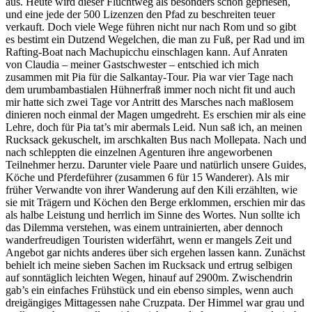
aus. Heute wird dieser Fluchtweg als besonders schön gepriesen,
und eine jede der 500 Lizenzen den Pfad zu beschreiten teuer
verkauft. Doch viele Wege führen nicht nur nach Rom und so gibt
es bestimt ein Dutzend Wegelchen, die man zu Fuß, per Rad und im
Rafting-Boat nach Machupicchu einschlagen kann. Auf Anraten
von Claudia – meiner Gastschwester – entschied ich mich
zusammen mit Pia für die Salkantay-Tour. Pia war vier Tage nach
dem urumbambastialen Hühnerfraß immer noch nicht fit und auch
mir hatte sich zwei Tage vor Antritt des Marsches nach maßlosem
dinieren noch einmal der Magen umgedreht. Es erschien mir als eine
Lehre, doch für Pia tat’s mir abermals Leid. Nun saß ich, an meinen
Rucksack gekuschelt, im arschkalten Bus nach Mollepata. Nach und
nach schleppten die einzelnen Agenturen ihre angeworbenen
Teilnehmer herzu. Darunter viele Paare und natürlich unsere Guides,
Köche und Pferdeführer (zusammen 6 für 15 Wanderer). Als mir
früher Verwandte von ihrer Wanderung auf den Kili erzählten, wie
sie mit Trägern und Köchen den Berge erklommen, erschien mir das
als halbe Leistung und herrlich im Sinne des Wortes. Nun sollte ich
das Dilemma verstehen, was einem untrainierten, aber dennoch
wanderfreudigen Touristen widerfährt, wenn er mangels Zeit und
Angebot gar nichts anderes über sich ergehen lassen kann. Zunächst
behielt ich meine sieben Sachen im Rucksack und ertrug selbigen
auf sonntäglich leichten Wegen, hinauf auf 2900m. Zwischendrin
gab’s ein einfaches Frühstück und ein ebenso simples, wenn auch
dreigängiges Mittagessen nahe Cruzpata. Der Himmel war grau und