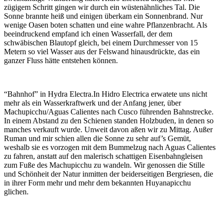
zügigem Schritt gingen wir durch ein wüstenähnliches Tal. Die
Sonne brannte heiß und einigen überkam ein Sonnenbrand. Nur
wenige Oasen boten schatten und eine wahre Pflanzenbracht. Als
beeindruckend empfand ich einen Wasserfall, der dem
schwäbischen Blautopf gleich, bei einem Durchmesser von 15
Metern so viel Wasser aus der Felswand hinausdrückte, das ein
ganzer Fluss hätte entstehen können.
“Bahnhof” in Hydra Electra.In Hidro Electrica erwatete uns nicht
mehr als ein Wasserkraftwerk und der Anfang jener, über
Machupicchu/Aguas Calientes nach Cusco führenden Bahnstrecke.
In einem Abstand zu den Schienen standen Holzbuden, in denen so
manches verkauft wurde. Unweit davon aßen wir zu Mittag. Außer
Ruman und mir schien allen die Sonne zu sehr auf’s Gemüt,
weshalb sie es vorzogen mit dem Bummelzug nach Aguas Calientes
zu fahren, anstatt auf den malerisch schattigen Eisenbahngleisen
zum Fuße des Machupicchu zu wandeln. Wir genossen die Stille
und Schönheit der Natur inmitten der beiderseitigen Bergriesen, die
in ihrer Form mehr und mehr dem bekannten Huyanapicchu
glichen.