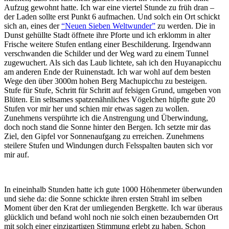
Aufzug gewohnt hatte. Ich war eine viertel Stunde zu früh dran –
der Laden sollte erst Punkt 6 aufmachen. Und solch ein Ort schickt
sich an, eines der
“Neuen Sieben Weltwunder”
zu werden. Die in
Dunst gehüllte Stadt öffnete ihre Pforte und ich erklomm in alter
Frische weitere Stufen entlang einer Beschilderung. Irgendwann
verschwanden die Schilder und der Weg ward zu einem Tunnel
zugewuchert. Als sich das Laub lichtete, sah ich den Huyanapicchu
am anderen Ende der Ruinenstadt. Ich war wohl auf dem besten
Wege den über 3000m hohen Berg Machupicchu zu besteigen.
Stufe für Stufe, Schritt für Schritt auf felsigen Grund, umgeben von
Blüten. Ein seltsames spatzenähnliches Vögelchen hüpfte gute 20
Stufen vor mir her und schien mir etwas sagen zu wollen.
Zunehmens verspührte ich die Anstrengung und Überwindung,
doch noch stand die Sonne hinter den Bergen. Ich setzte mir das
Ziel, den Gipfel vor Sonnenaufgang zu erreichen. Zunehmens
steilere Stufen und Windungen durch Felsspalten bauten sich vor
mir auf.
In eineinhalb Stunden hatte ich gute 1000 Höhenmeter überwunden
und siehe da: die Sonne schickte ihren ersten Strahl im selben
Moment über den Krat der umliegenden Bergkette. Ich war überaus
glücklich und befand wohl noch nie solch einen bezaubernden Ort
mit solch einer einzigartigen Stimmung erlebt zu haben. Schon