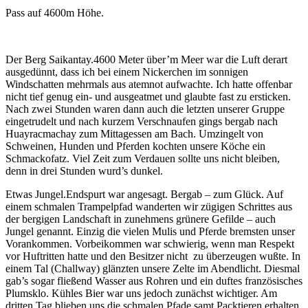
Pass auf 4600m Höhe.
Der Berg Saikantay.4600 Meter über’m Meer war die Luft derart
ausgedünnt, dass ich bei einem Nickerchen im sonnigen
Windschatten mehrmals aus atemnot aufwachte. Ich hatte offenbar
nicht tief genug ein- und ausgeatmet und glaubte fast zu ersticken.
Nach zwei Stunden waren dann auch die letzten unserer Gruppe
eingetrudelt und nach kurzem Verschnaufen gings bergab nach
Huayracmachay zum Mittagessen am Bach. Umzingelt von
Schweinen, Hunden und Pferden kochten unsere Köche ein
Schmackofatz. Viel Zeit zum Verdauen sollte uns nicht bleiben,
denn in drei Stunden wurd’s dunkel.
Etwas Jungel.Endspurt war angesagt. Bergab – zum Glück. Auf
einem schmalen Trampelpfad wanderten wir zügigen Schrittes aus
der bergigen Landschaft in zunehmens grünere Gefilde – auch
Jungel genannt. Einzig die vielen Mulis und Pferde bremsten unser
Vorankommen. Vorbeikommen war schwierig, wenn man Respekt
vor Huftritten hatte und den Besitzer nicht zu überzeugen wußte. In
einem Tal (Challway) glänzten unsere Zelte im Abendlicht. Diesmal
gab’s sogar fließend Wasser aus Rohren und ein duftes französisches
Plumsklo. Kühles Bier war uns jedoch zunächst wichtiger. Am
dritten Tag blieben uns die schmalen Pfade samt Packtieren erhalten,