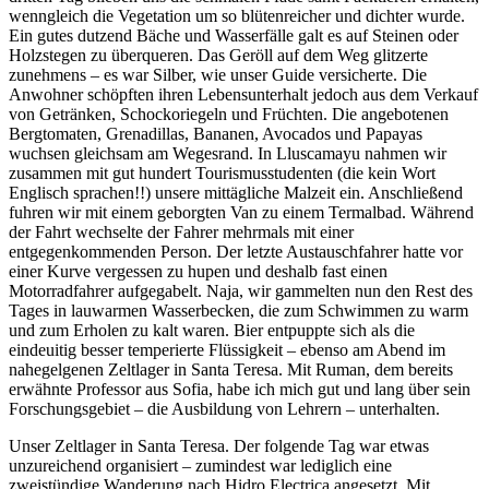
wenngleich die Vegetation um so blütenreicher und dichter wurde.
Ein gutes dutzend Bäche und Wasserfälle galt es auf Steinen oder
Holzstegen zu überqueren. Das Geröll auf dem Weg glitzerte
zunehmens – es war Silber, wie unser Guide versicherte. Die
Anwohner schöpften ihren Lebensunterhalt jedoch aus dem Verkauf
von Getränken, Schockoriegeln und Früchten. Die angebotenen
Bergtomaten, Grenadillas, Bananen, Avocados und Papayas
wuchsen gleichsam am Wegesrand. In Lluscamayu nahmen wir
zusammen mit gut hundert Tourismusstudenten (die kein Wort
Englisch sprachen!!) unsere mittägliche Malzeit ein. Anschließend
fuhren wir mit einem geborgten Van zu einem Termalbad. Während
der Fahrt wechselte der Fahrer mehrmals mit einer
entgegenkommenden Person. Der letzte Austauschfahrer hatte vor
einer Kurve vergessen zu hupen und deshalb fast einen
Motorradfahrer aufgegabelt. Naja, wir gammelten nun den Rest des
Tages in lauwarmen Wasserbecken, die zum Schwimmen zu warm
und zum Erholen zu kalt waren. Bier entpuppte sich als die
eindeuitig besser temperierte Flüssigkeit – ebenso am Abend im
nahegelgenen Zeltlager in Santa Teresa. Mit Ruman, dem bereits
erwähnte Professor aus Sofia, habe ich mich gut und lang über sein
Forschungsgebiet – die Ausbildung von Lehrern – unterhalten.
Unser Zeltlager in Santa Teresa. Der folgende Tag war etwas
unzureichend organisiert – zumindest war lediglich eine
zweistündige Wanderung nach Hidro Electrica angesetzt. Mit