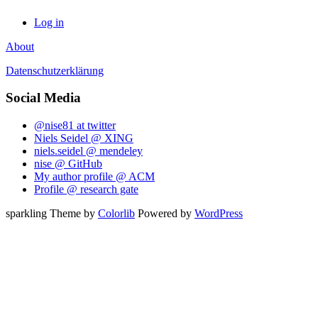
Log in
About
Datenschutzerklärung
Social Media
@nise81 at twitter
Niels Seidel @ XING
niels.seidel @ mendeley
nise @ GitHub
My author profile @ ACM
Profile @ research gate
sparkling Theme by
Colorlib
Powered by
WordPress