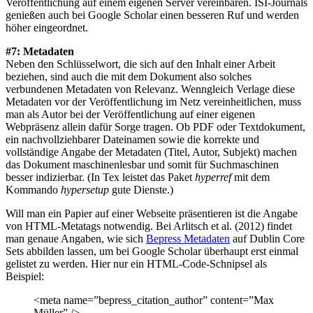
Veröffentlichung auf einem eigenen Server vereinbaren. ISI-Journals
genießen auch bei Google Scholar einen besseren Ruf und werden
höher eingeordnet.
#7: Metadaten
Neben den Schlüsselwort, die sich auf den Inhalt einer Arbeit
beziehen, sind auch die mit dem Dokument also solches
verbundenen Metadaten von Relevanz. Wenngleich Verlage diese
Metadaten vor der Veröffentlichung im Netz vereinheitlichen, muss
man als Autor bei der Veröffentlichung auf einer eigenen
Webpräsenz allein dafür Sorge tragen. Ob PDF oder Textdokument,
ein nachvollziehbarer Dateinamen sowie die korrekte und
vollständige Angabe der Metadaten (Titel, Autor, Subjekt) machen
das Dokument maschinenlesbar und somit für Suchmaschinen
besser indizierbar. (In Tex leistet das Paket
hyperref
mit dem
Kommando
hypersetup
gute Dienste.)
Will man ein Papier auf einer Webseite präsentieren ist die Angabe
von HTML-Metatags notwendig. Bei Arlitsch et al. (2012) findet
man genaue Angaben, wie sich
Bepress Metadaten
auf Dublin Core
Sets abbilden lassen, um bei Google Scholar überhaupt erst einmal
gelistet zu werden. Hier nur ein HTML-Code-Schnipsel als
Beispiel:
<meta name=”bepress_citation_author” content=”Max
Müller” />