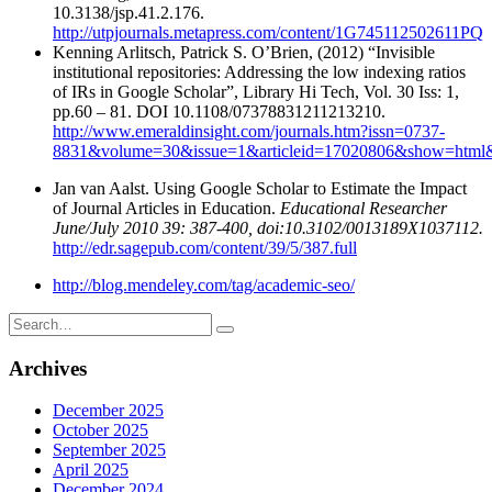
10.3138/jsp.41.2.176.
http://utpjournals.metapress.com/content/1G745112502611PQ
Kenning Arlitsch, Patrick S. O’Brien, (2012) “Invisible
institutional repositories: Addressing the low indexing ratios
of IRs in Google Scholar”, Library Hi Tech, Vol. 30 Iss: 1,
pp.60 – 81. DOI 10.1108/07378831211213210.
http://www.emeraldinsight.com/journals.htm?issn=0737-
8831&volume=30&issue=1&articleid=17020806&show=html
Jan van Aalst. Using Google Scholar to Estimate the Impact
of Journal Articles in Education.
Educational Researcher
June/July 2010 39: 387-400, doi:10.3102/0013189X1037112.
http://edr.sagepub.com/content/39/5/387.full
http://blog.mendeley.com/tag/academic-seo/
Search
for:
Archives
December 2025
October 2025
September 2025
April 2025
December 2024