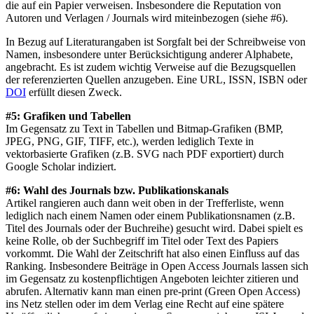
die auf ein Papier verweisen. Insbesondere die Reputation von
Autoren und Verlagen / Journals wird miteinbezogen (siehe #6).
In Bezug auf Literaturangaben ist Sorgfalt bei der Schreibweise von
Namen, insbesondere unter Berücksichtigung anderer Alphabete,
angebracht. Es ist zudem wichtig Verweise auf die Bezugsquellen
der referenzierten Quellen anzugeben. Eine URL, ISSN, ISBN oder
DOI
erfüllt diesen Zweck.
#5: Grafiken und Tabellen
Im Gegensatz zu Text in Tabellen und Bitmap-Grafiken (BMP,
JPEG, PNG, GIF, TIFF, etc.), werden lediglich Texte in
vektorbasierte Grafiken (z.B. SVG nach PDF exportiert) durch
Google Scholar indiziert.
#6: Wahl des Journals bzw. Publikationskanals
Artikel rangieren auch dann weit oben in der Trefferliste, wenn
lediglich nach einem Namen oder einem Publikationsnamen (z.B.
Titel des Journals oder der Buchreihe) gesucht wird. Dabei spielt es
keine Rolle, ob der Suchbegriff im Titel oder Text des Papiers
vorkommt. Die Wahl der Zeitschrift hat also einen Einfluss auf das
Ranking. Insbesondere Beiträge in Open Access Journals lassen sich
im Gegensatz zu kostenpflichtigen Angeboten leichter zitieren und
abrufen. Alternativ kann man einen pre-print (Green Open Access)
ins Netz stellen oder im dem Verlag eine Recht auf eine spätere