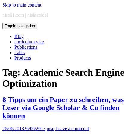
Skip to main content
nise81.com | niels seidel
Toggle navigation
Blog
curriculum vitæ
Publications
Talks
Products
Tag:
Academic Search Engine
Optimization
8 Tipps um ein Paper zu schreiben, was
Leser via Google Scholar & Co finden
können
26/06/2013
26/06/2013
nise
Leave a comment